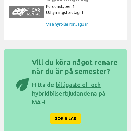
Fordonstyper: 1
Uthyrningsföretag: 1
Visa hyrbilar för Jaguar
Vill du köra något renare
när du är på semester?
eco
Hitta de
billigaste el- och
hybridbilserbjudandena på
MAH
SÖK BILAR