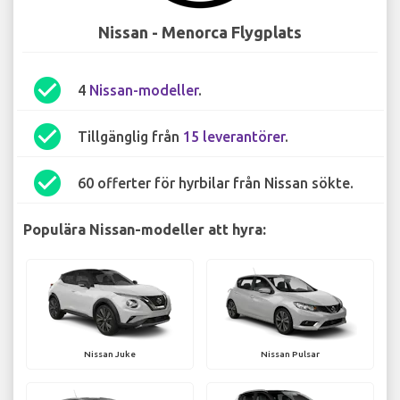
Nissan - Menorca Flygplats
check_circle
4
Nissan-modeller
.
check_circle
Tillgänglig från
15 leverantörer
.
check_circle
60 offerter för hyrbilar från Nissan sökte.
Populära Nissan-modeller att hyra:
Nissan Juke
Nissan Pulsar