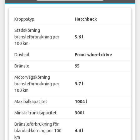
Kroppstyp
Hatchback
Stadskörning
bränsleförbrukning per
5.6 l
100 km
Drivhjul
Front wheel drive
Bränsle
95
Motorvägskörning
bränsleförbrukning per
3.7 l
100 km
Max bålkapacitet
1004 l
Minsta trunkkapacitet
300 l
Bränsleförbrukning för
blandad körning per 100
4.4 l
km