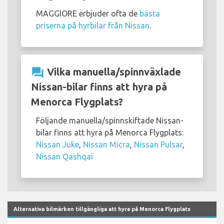
MAGGIORE erbjuder ofta de
bästa
priserna på hyrbilar från Nissan
.
question_answer
Vilka manuella/spinnväxlade
Nissan-bilar finns att hyra på
Menorca Flygplats?
Följande manuella/spinnskiftade Nissan-
bilar finns att hyra på Menorca Flygplats:
Nissan Juke
,
Nissan Micra
,
Nissan Pulsar
,
Nissan Qashqai
Alternativa bilmärken tillgängliga att hyra på Menorca Flygplats