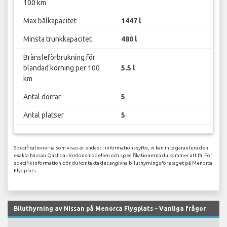
100 km
Max bålkapacitet
1447 l
Minsta trunkkapacitet
480 l
Bränsleförbrukning för
blandad körning per 100
5.5 l
km
Antal dörrar
5
Antal platser
5
Specifikationerna som visas är endast i informationssyfte, vi kan inte garantera den
exakta Nissan Qashqai-fordonsmodellen och specifikationerna du kommer att få. För
specifik information bör du kontakta det angivna biluthyrningsföretaget på Menorca
Flygplats.
Biluthyrning av Nissan på Menorca Flygplats – Vanliga frågor