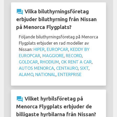
question_answer
Vilka biluthyrningsföretag
erbjuder biluthyrning från Nissan
på Menorca Flygplats?
Följande biluthyrningsföretag på Menorca
Flygplats erbjuder en rad modeller av
Nissan:
HIPER
,
EUROPCAR
,
KEDDY BY
EUROPCAR
,
MAGGIORE
,
RECORD
,
GOLDCAR
,
RHODIUM
,
OK RENT A CAR
,
AUTOS MENORCA
,
CENTAURO
,
SIXT
,
ALAMO
,
NATIONAL
,
ENTERPRISE
question_answer
Vilket hyrbilsföretag på
Menorca Flygplats erbjuder de
billigaste hyrbilarna från Nissan?