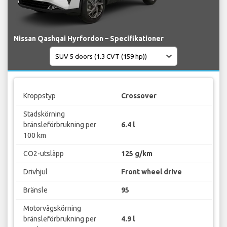
Nissan Qashqai Hyrfordon – Specifikationer
Kroppstyp
Crossover
Stadskörning
bränsleförbrukning per
6.4 l
100 km
CO2-utsläpp
125 g/km
Drivhjul
Front wheel drive
Bränsle
95
Motorvägskörning
bränsleförbrukning per
4.9 l