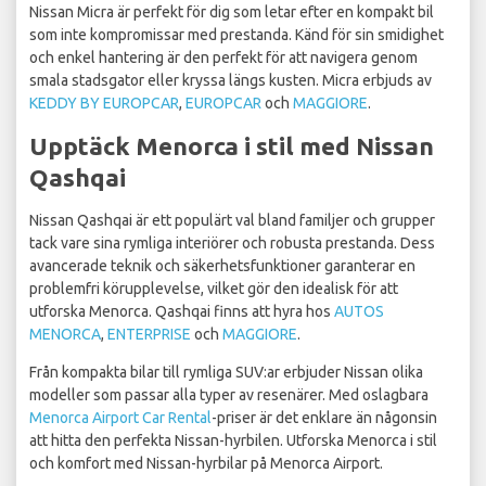
Nissan Micra är perfekt för dig som letar efter en kompakt bil
som inte kompromissar med prestanda. Känd för sin smidighet
och enkel hantering är den perfekt för att navigera genom
smala stadsgator eller kryssa längs kusten. Micra erbjuds av
KEDDY BY EUROPCAR
,
EUROPCAR
och
MAGGIORE
.
Upptäck Menorca i stil med Nissan
Qashqai
Nissan Qashqai är ett populärt val bland familjer och grupper
tack vare sina rymliga interiörer och robusta prestanda. Dess
avancerade teknik och säkerhetsfunktioner garanterar en
problemfri körupplevelse, vilket gör den idealisk för att
utforska Menorca. Qashqai finns att hyra hos
AUTOS
MENORCA
,
ENTERPRISE
och
MAGGIORE
.
Från kompakta bilar till rymliga SUV:ar erbjuder Nissan olika
modeller som passar alla typer av resenärer. Med oslagbara
Menorca Airport Car Rental
-priser är det enklare än någonsin
att hitta den perfekta Nissan-hyrbilen. Utforska Menorca i stil
och komfort med Nissan-hyrbilar på Menorca Airport.