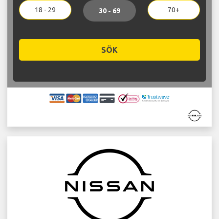
18 - 29
70+
30 - 69
SÖK