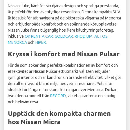
Nissan Juke, känt för sin djärva design och sportiga prestanda,
är perfekt för den äventyrliga resenären. Denna kompakta SUV
är idealisk för att navigera på de pittoreska vägarna på Menorca
och erbjuder både komfort och en spännande körupplevelse.
Nissan Juke finns tillgänglig hos flera biluthyrningsföretag,
inklusive
OK RENT A CAR
,
GOLDCAR
,
RHODIUM
,
AUTOS
MENORCA
och
HIPER
.
Kryssa i komfort med Nissan Pulsar
För de som söker den perfekta kombinationen av komfort och
effektivitet är Nissan Pulsar ett utmärkt val. Den erbjuder
rymligt interiör och är känd för sin bränsleeffektivitet, vilket gör
den till en favorit bland miljömedvetna resenärer. Pulsar är
idealisk för långa natursköna körningar över Menorca. Du kan
hyra denna modell från
RECORD
, vilket garanterar en smidig
och bekväm resa.
Upptäck den kompakta charmen
hos Nissan Micra