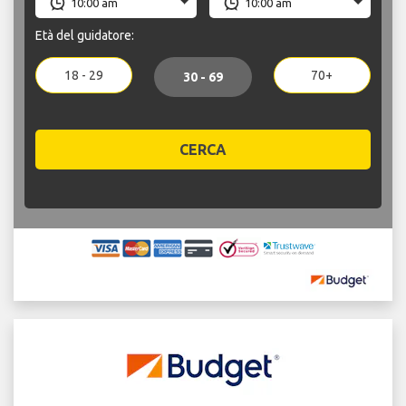
Età del guidatore:
18 - 29
70+
30 - 69
CERCA