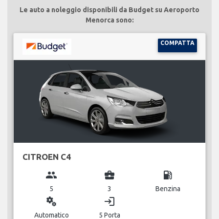
Le auto a noleggio disponibili da Budget su Aeroporto
Menorca sono:
COMPATTA
CITROEN C4
group
business_center
local_gas_station
5
3
Benzina
miscellaneous_services
login
Automatico
5 Porta