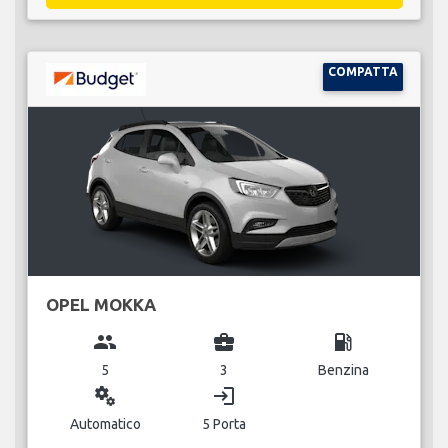
COMPATTA
OPEL MOKKA
group
business_center
local_gas_station
5
3
Benzina
miscellaneous_services
login
Automatico
5 Porta