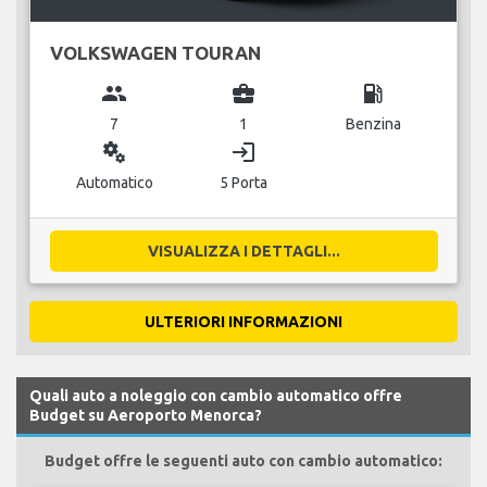
VOLKSWAGEN TOURAN
group
business_center
local_gas_station
7
1
Benzina
miscellaneous_services
login
Automatico
5 Porta
VISUALIZZA I DETTAGLI...
ULTERIORI INFORMAZIONI
Quali auto a noleggio con cambio automatico offre
Budget su Aeroporto Menorca?
Budget offre le seguenti auto con cambio automatico: