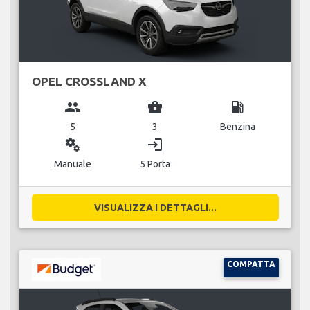
OPEL CROSSLAND X
group
business_center
local_gas_station
5
3
Benzina
miscellaneous_services
login
Manuale
5 Porta
VISUALIZZA I DETTAGLI...
COMPATTA