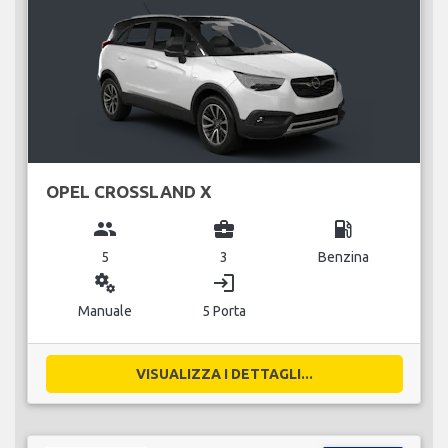
OPEL CROSSLAND X
group
business_center
local_gas_station
5
3
Benzina
miscellaneous_services
login
Manuale
5 Porta
VISUALIZZA I DETTAGLI...