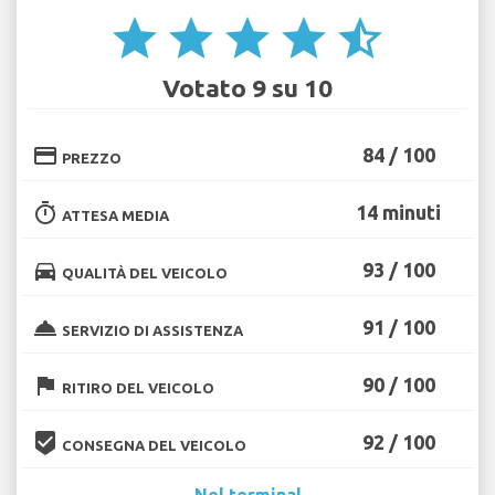
star
star
star
star
star_half
Votato 9 su 10
credit_card
84 / 100
PREZZO
timer
14 minuti
ATTESA MEDIA
directions_car
93 / 100
QUALITÀ DEL VEICOLO
room_service
91 / 100
SERVIZIO DI ASSISTENZA
flag
90 / 100
RITIRO DEL VEICOLO
beenhere
92 / 100
CONSEGNA DEL VEICOLO
Nel terminal