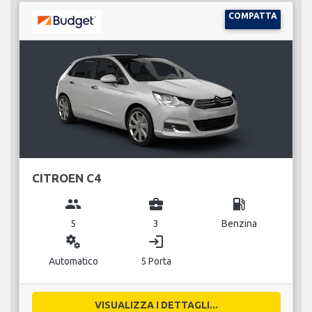
COMPATTA
CITROEN C4
group
business_center
local_gas_station
5
3
Benzina
miscellaneous_services
login
Automatico
5 Porta
VISUALIZZA I DETTAGLI...