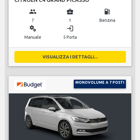
group
business_center
local_gas_station
7
1
Benzina
miscellaneous_services
login
Manuale
5 Porta
VISUALIZZA I DETTAGLI...
MONOVOLUME A 7 POSTI