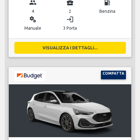
group
business_center
local_gas_station
4
2
Benzina
miscellaneous_services
login
Manuale
3 Porta
VISUALIZZA I DETTAGLI...
COMPATTA