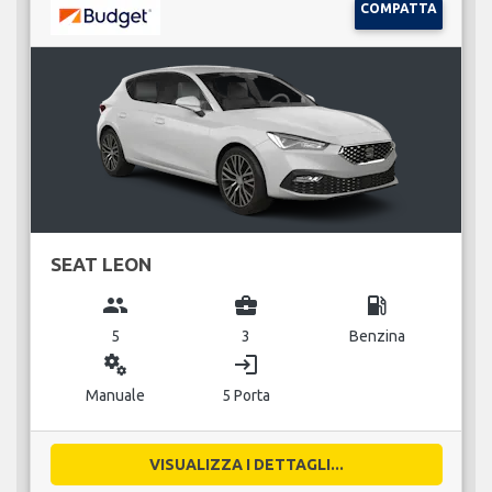
COMPATTA
SEAT LEON
group
business_center
local_gas_station
5
3
Benzina
miscellaneous_services
login
Manuale
5 Porta
VISUALIZZA I DETTAGLI...