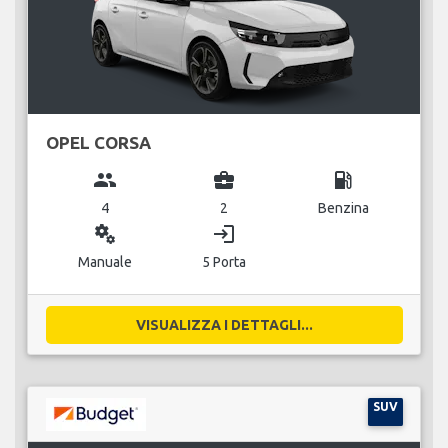
OPEL CORSA
group
business_center
local_gas_station
4
2
Benzina
miscellaneous_services
login
Manuale
5 Porta
VISUALIZZA I DETTAGLI...
SUV