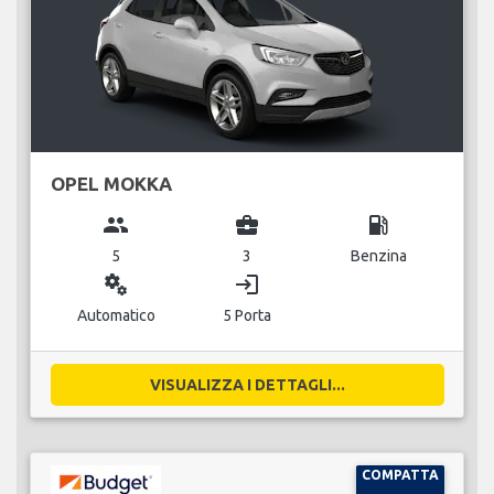
OPEL MOKKA
group
business_center
local_gas_station
5
3
Benzina
miscellaneous_services
login
Automatico
5 Porta
VISUALIZZA I DETTAGLI...
COMPATTA