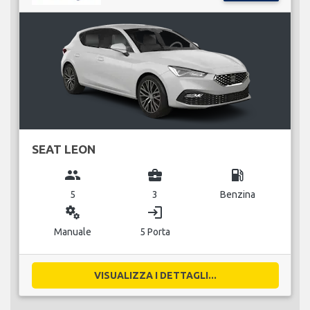
SEAT LEON
group
business_center
local_gas_station
5
3
Benzina
miscellaneous_services
login
Manuale
5 Porta
VISUALIZZA I DETTAGLI...