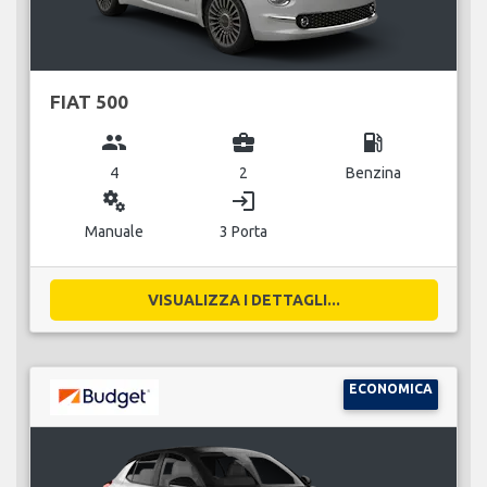
FIAT 500
group
business_center
local_gas_station
4
2
Benzina
miscellaneous_services
login
Manuale
3 Porta
VISUALIZZA I DETTAGLI...
ECONOMICA