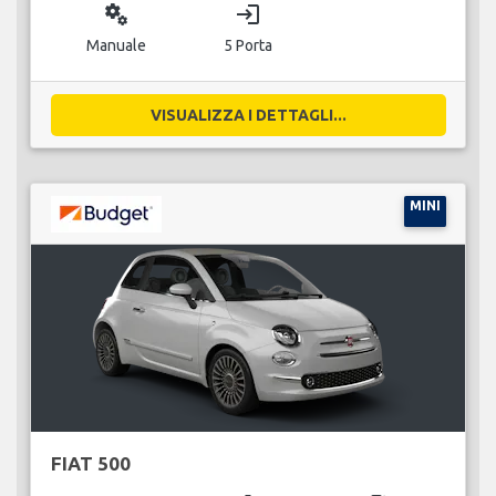
miscellaneous_services
login
Manuale
5 Porta
VISUALIZZA I DETTAGLI...
MINI
FIAT 500