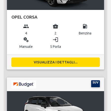
OPEL CORSA
group
business_center
local_gas_station
4
2
Benzina
miscellaneous_services
login
Manuale
5 Porta
VISUALIZZA I DETTAGLI...
SUV