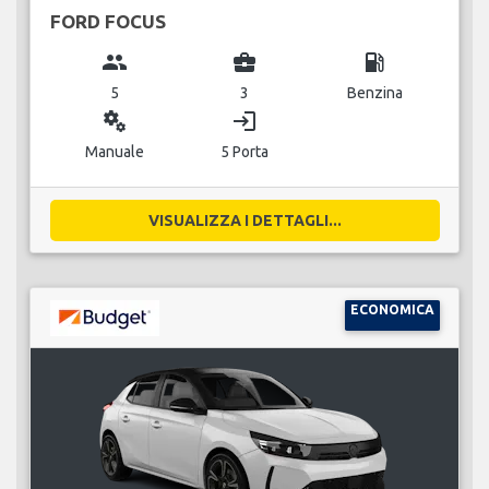
FORD FOCUS
group
business_center
local_gas_station
5
3
Benzina
miscellaneous_services
login
Manuale
5 Porta
VISUALIZZA I DETTAGLI...
ECONOMICA