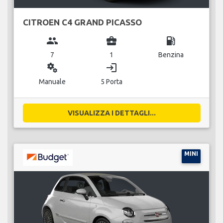
CITROEN C4 GRAND PICASSO
group
business_center
local_gas_station
7
1
Benzina
miscellaneous_services
login
Manuale
5 Porta
VISUALIZZA I DETTAGLI...
MINI