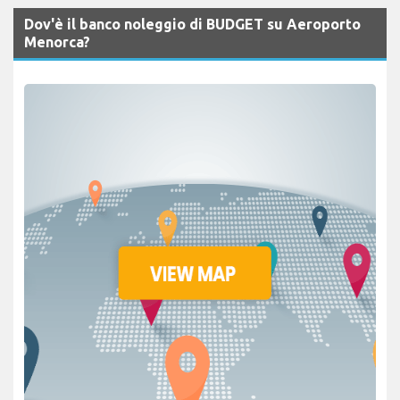
Dov'è il banco noleggio di BUDGET su Aeroporto
Menorca?