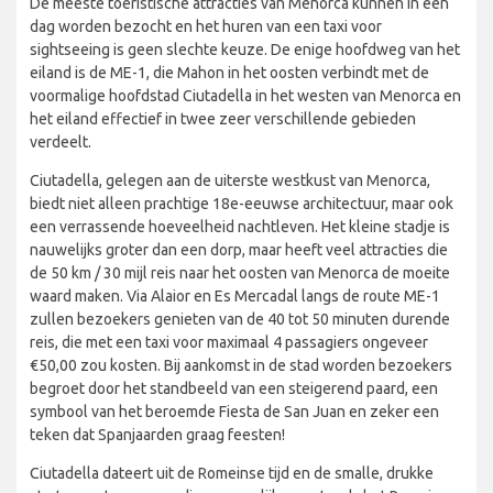
De meeste toeristische attracties van Menorca kunnen in één
dag worden bezocht en het huren van een taxi voor
sightseeing is geen slechte keuze. De enige hoofdweg van het
eiland is de ME-1, die Mahon in het oosten verbindt met de
voormalige hoofdstad Ciutadella in het westen van Menorca en
het eiland effectief in twee zeer verschillende gebieden
verdeelt.
Ciutadella, gelegen aan de uiterste westkust van Menorca,
biedt niet alleen prachtige 18e-eeuwse architectuur, maar ook
een verrassende hoeveelheid nachtleven. Het kleine stadje is
nauwelijks groter dan een dorp, maar heeft veel attracties die
de 50 km / 30 mijl reis naar het oosten van Menorca de moeite
waard maken. Via Alaior en Es Mercadal langs de route ME-1
zullen bezoekers genieten van de 40 tot 50 minuten durende
reis, die met een taxi voor maximaal 4 passagiers ongeveer
€50,00 zou kosten. Bij aankomst in de stad worden bezoekers
begroet door het standbeeld van een steigerend paard, een
symbool van het beroemde Fiesta de San Juan en zeker een
teken dat Spanjaarden graag feesten!
Ciutadella dateert uit de Romeinse tijd en de smalle, drukke