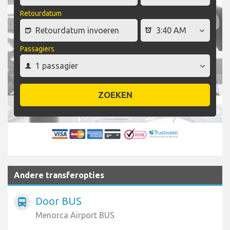
Retourdatum
Passagiers
ZOEKEN
Andere transferopties
Door BUS
directions_bus
Menorca Airport BUS