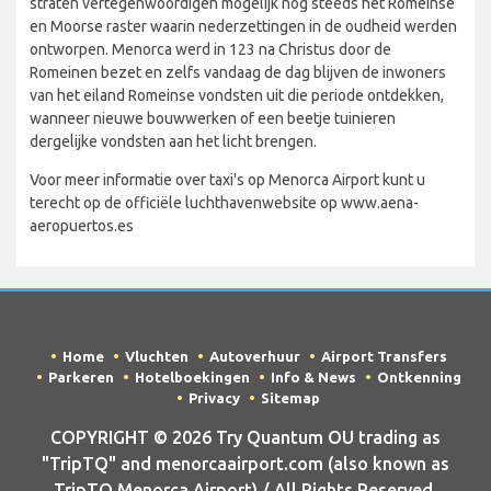
straten vertegenwoordigen mogelijk nog steeds het Romeinse
en Moorse raster waarin nederzettingen in de oudheid werden
ontworpen. Menorca werd in 123 na Christus door de
Romeinen bezet en zelfs vandaag de dag blijven de inwoners
van het eiland Romeinse vondsten uit die periode ontdekken,
wanneer nieuwe bouwwerken of een beetje tuinieren
dergelijke vondsten aan het licht brengen.
Voor meer informatie over taxi's op Menorca Airport kunt u
terecht op de officiële luchthavenwebsite op www.aena-
aeropuertos.es
Home
Vluchten
Autoverhuur
Airport Transfers
Parkeren
Hotelboekingen
Info & News
Ontkenning
Privacy
Sitemap
COPYRIGHT © 2026 Try Quantum OU trading as
"TripTQ" and menorcaairport.com (also known as
TripTQ Menorca Airport) / All Rights Reserved.