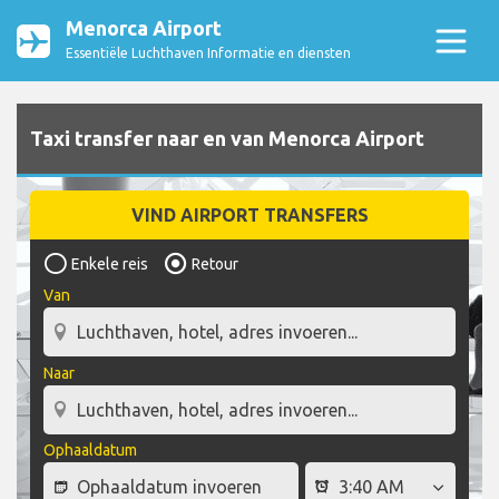
Menorca Airport
Essentiële Luchthaven Informatie en diensten
Taxi transfer naar en van Menorca Airport
VIND AIRPORT TRANSFERS
Enkele reis
Retour
Van
Naar
Ophaaldatum