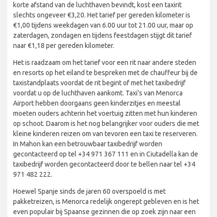
korte afstand van de luchthaven bevindt, kost een taxirit
slechts ongeveer €3,20. Het tarief per gereden kilometer is
€1,00 tijdens weekdagen van 6.00 uur tot 21.00 uur, maar op
zaterdagen, zondagen en tijdens feestdagen stijgt dit tarief
naar €1,18 per gereden kilometer.
Het is raadzaam om het tarief voor een rit naar andere steden
en resorts op het eiland te bespreken met de chauffeur bij de
taxistandplaats voordat de rit begint of met het taxibedrijf
voordat u op de luchthaven aankomt. Taxi's van Menorca
Airport hebben doorgaans geen kinderzitjes en meestal
moeten ouders achterin het voertuig zitten met hun kinderen
op schoot. Daarom is het nog belangrijker voor ouders die met
kleine kinderen reizen om van tevoren een taxi te reserveren.
In Mahon kan een betrouwbaar taxibedrijf worden
gecontacteerd op tel +34 971 367 111 en in Ciutadella kan de
taxibedrijf worden gecontacteerd door te bellen naar tel +34
971 482 222.
Hoewel Spanje sinds de jaren 60 overspoeld is met
pakketreizen, is Menorca redelijk ongerept gebleven en is het
even populair bij Spaanse gezinnen die op zoek zijn naar een