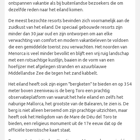
ontspannen vakantie als bij buitenlandse bezoekers die om
dezelfde reden naar het eiland komen.
De meest bezochte resorts bevinden zich voornamelijk aan de
zuidkust van het eiland. De speciaal gebouwde resorts zijn
minder dan 30 jaar oud en zijn ontworpen om aan elke
verwachting van comfort en modern vakantieleven te voldoen
die een gemiddelde toerist zou verwachten. Het noorden van
Menorca is veel minder bevolkt en blijft een vrij ruig landschap
met een rotsachtige kustlijn, baaien in de vorm van een
hoefijzer met afgelegen stranden en azuurblauwe
Middellandse Zee die tegen het zand kabbelt.
Het eiland heeft ook zijn eigen "bergketen" te bieden en op 354
meter boven zeeniveau is de berg Toro een prachtig
observatieplatform van waaruit het hele eiland en zelfs het
naburige Mallorca, het grootste van de Balearen, te zien is. De
berg is niet alleen beroemd om zijn prachtige uitzichten, maar
heeft ook het Heiligdom van de Mare de Déu del Toro te
bieden, een religieus monument uit de 17e eeuw dat op de
officiële toeristische kaart staat.