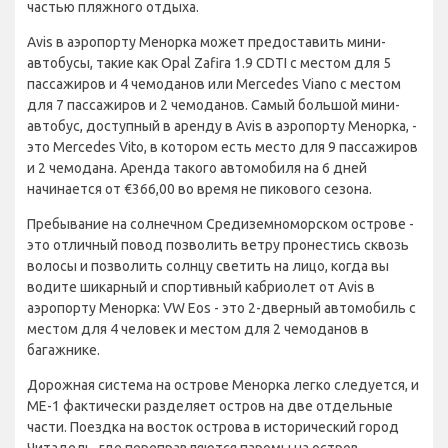
частью пляжного отдыха.
Avis в аэропорту Менорка может предоставить мини-
автобусы, такие как Opal Zafira 1.9 CDTI с местом для 5
пассажиров и 4 чемоданов или Mercedes Viano с местом
для 7 пассажиров и 2 чемоданов. Самый большой мини-
автобус, доступный в аренду в Avis в аэропорту Менорка, -
это Mercedes Vito, в котором есть место для 9 пассажиров
и 2 чемодана. Аренда такого автомобиля на 6 дней
начинается от €366,00 во время не пикового сезона.
Пребывание на солнечном Средиземноморском острове -
это отличный повод позволить ветру пронестись сквозь
волосы и позволить солнцу светить на лицо, когда вы
водите шикарный и спортивный кабриолет от Avis в
аэропорту Менорка: VW Eos - это 2-дверный автомобиль с
местом для 4 человек и местом для 2 чемоданов в
багажнике.
Дорожная система на острове Менорка легко следуется, и
ME-1 фактически разделяет остров на две отдельные
части. Поездка на восток острова в исторический город
Читадель, где переправляются паромы на остров