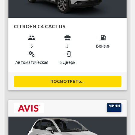
CITROEN C4 CACTUS
group
business_center
local_gas_station
5
3
Бензин
miscellaneous_services
login
Автоматическая
5 Дверь
ПОСМОТРЕТЬ...
МИНИ