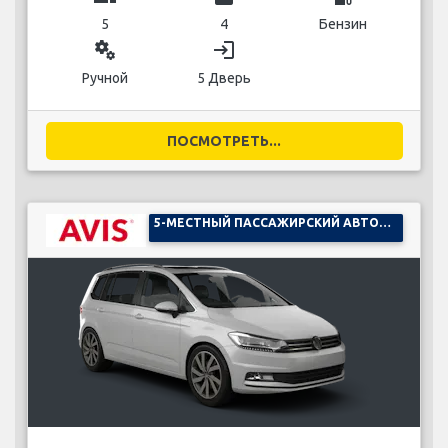
5
4
Бензин
miscellaneous_services
login
Ручной
5 Дверь
ПОСМОТРЕТЬ...
5-МЕСТНЫЙ ПАССАЖИРСКИЙ АВТОМОБИЛЬ