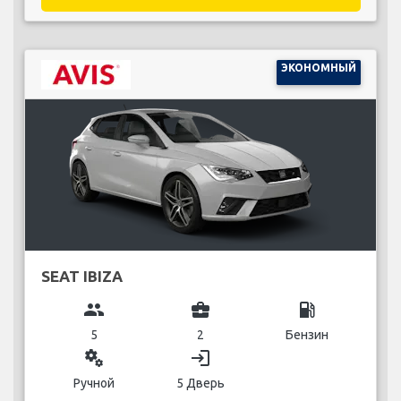
ЭКОНОМНЫЙ
SEAT IBIZA
group
business_center
local_gas_station
5
2
Бензин
miscellaneous_services
login
Ручной
5 Дверь