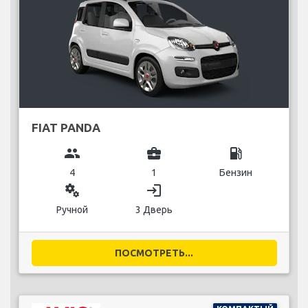
FIAT PANDA
group
business_center
local_gas_station
4
1
Бензин
miscellaneous_services
login
Ручной
3 Дверь
ПОСМОТРЕТЬ...