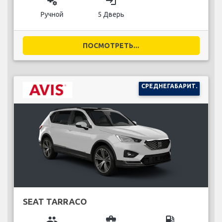
miscellaneous_services
login
Ручной
5 Дверь
ПОСМОТРЕТЬ...
СРЕДНЕГАБАРИТ.
SEAT TARRACO
group
business_center
local_gas_station