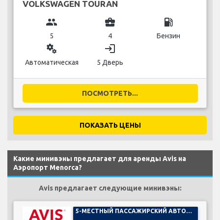
VOLKSWAGEN TOURAN
group
business_center
local_gas_station
5
4
Бензин
miscellaneous_services
login
Автоматическая
5 Дверь
ПОСМОТРЕТЬ...
ПОКАЗАТЬ ЦЕНЫ
Какие минивэны предлагает для аренды Avis на
Аэропорт Menorca?
Avis предлагает следующие минивэны:
5-МЕСТНЫЙ ПАССАЖИРСКИЙ АВТОМОБИЛЬ