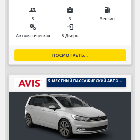
group
business_center
local_gas_station
5
3
Бензин
miscellaneous_services
login
Автоматическая
5 Дверь
ПОСМОТРЕТЬ...
5-МЕСТНЫЙ ПАССАЖИРСКИЙ АВТОМОБИЛЬ