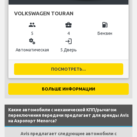
VOLKSWAGEN TOURAN
group
business_center
local_gas_station
5
4
Бензин
miscellaneous_services
login
Автоматическая
5 Дверь
ПОСМОТРЕТЬ...
БОЛЬШЕ ИНФОРМАЦИИ
Какие автомобили с механической КПП/рычагом
переключения передачи предлагает для аренды Avis
на Аэропорт Menorca?
Avis предлагает следующие автомобили с