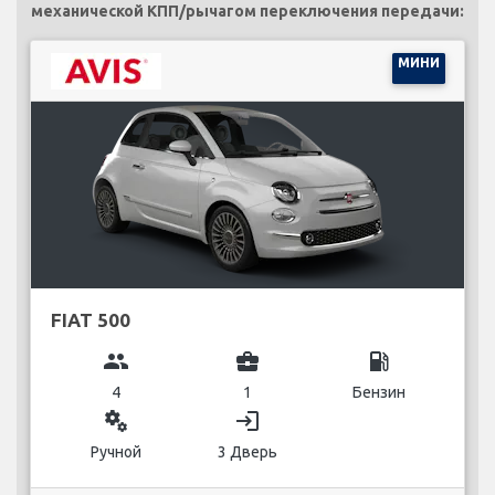
механической КПП/рычагом переключения передачи:
МИНИ
FIAT 500
group
business_center
local_gas_station
4
1
Бензин
miscellaneous_services
login
Ручной
3 Дверь