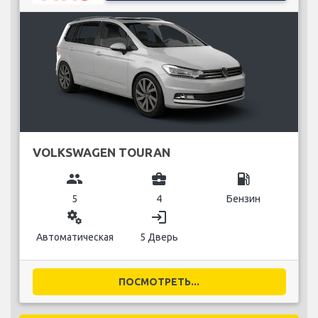
VOLKSWAGEN TOURAN
group
business_center
local_gas_station
5
4
Бензин
miscellaneous_services
login
Автоматическая
5 Дверь
ПОСМОТРЕТЬ...