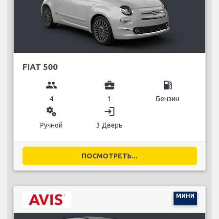
FIAT 500
group
business_center
local_gas_station
4
1
Бензин
miscellaneous_services
login
Ручной
3 Дверь
ПОСМОТРЕТЬ...
МИНИ