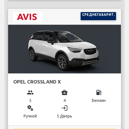
СРЕДНЕГАБАРИТ.
OPEL CROSSLAND X
group
business_center
local_gas_station
5
4
Бензин
miscellaneous_services
login
Ручной
5 Дверь