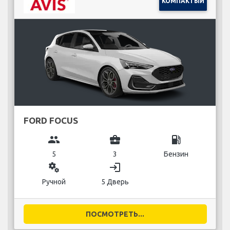
КОМПАКТЫЙ
FORD FOCUS
group
business_center
local_gas_station
5
3
Бензин
miscellaneous_services
login
Ручной
5 Дверь
ПОСМОТРЕТЬ...