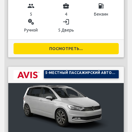
group
business_center
local_gas_station
5
4
Бензин
miscellaneous_services
login
Ручной
5 Дверь
ПОСМОТРЕТЬ...
5-МЕСТНЫЙ ПАССАЖИРСКИЙ АВТОМОБИЛЬ