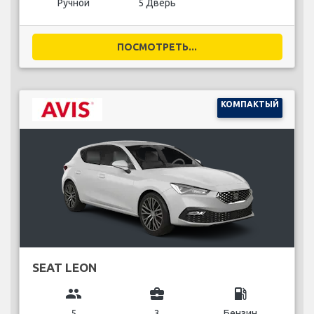
Ручной
5 Дверь
ПОСМОТРЕТЬ...
КОМПАКТЫЙ
SEAT LEON
group
business_center
local_gas_station
5
3
Бензин