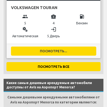
VOLKSWAGEN TOURAN
group
business_center
local_gas_station
5
4
Бензин
miscellaneous_services
login
Автоматическая
5 Дверь
ПОСМОТРЕТЬ...
ПОСМОТРЕТЬ ВСЕ
Какие самые дешевые арендуемые автомобили
доступны от Avis на Аэропорт Menorca?
Самыми дешевыми арендуемыми автомобилями от
Avis на Аэропорт Menorca по категории являются: