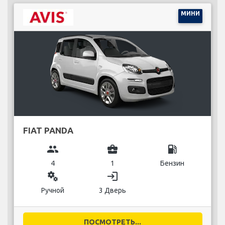
МИНИ
FIAT PANDA
group
business_center
local_gas_station
4
1
Бензин
miscellaneous_services
login
Ручной
3 Дверь
ПОСМОТРЕТЬ...