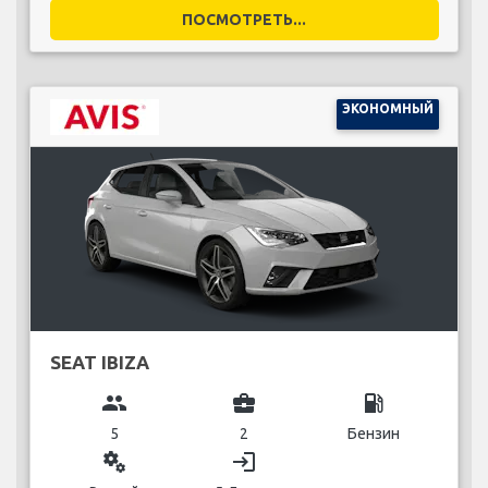
ПОСМОТРЕТЬ...
ЭКОНОМНЫЙ
SEAT IBIZA
group
business_center
local_gas_station
5
2
Бензин
miscellaneous_services
login