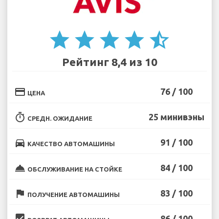
star
star
star
star
star_half
Рейтинг 8,4 из 10
credit_card
76 / 100
ЦЕНА
timer
25 минивэны
СРЕДН. ОЖИДАНИЕ
directions_car
91 / 100
КАЧЕСТВО АВТОМАШИНЫ
room_service
84 / 100
ОБСЛУЖИВАНИЕ НА СТОЙКЕ
flag
83 / 100
ПОЛУЧЕНИЕ АВТОМАШИНЫ
beenhere
86 / 100