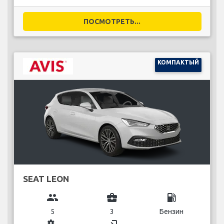
ПОСМОТРЕТЬ...
КОМПАКТЫЙ
SEAT LEON
group
business_center
local_gas_station
5
3
Бензин