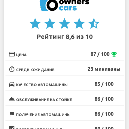
star
star
star
star
star_half
Рейтинг 8,6 из 10
credit_card
87 / 100
emoji_events
ЦЕНА
timer
23 минивэны
СРЕДН. ОЖИДАНИЕ
directions_car
85 / 100
КАЧЕСТВО АВТОМАШИНЫ
room_service
86 / 100
ОБСЛУЖИВАНИЕ НА СТОЙКЕ
flag
86 / 100
ПОЛУЧЕНИЕ АВТОМАШИНЫ
beenhere
89 / 100