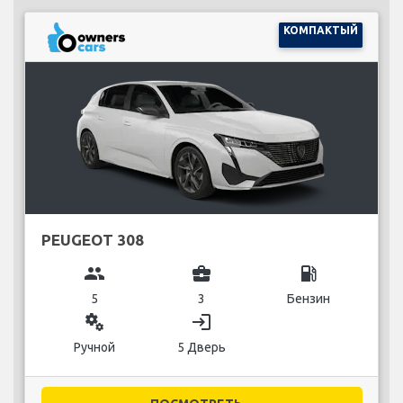
КОМПАКТЫЙ
PEUGEOT 308
group
business_center
local_gas_station
5
3
Бензин
miscellaneous_services
login
Ручной
5 Дверь