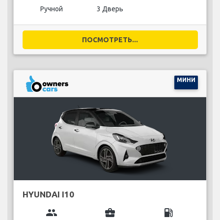
Ручной
3 Дверь
ПОСМОТРЕТЬ...
МИНИ
HYUNDAI I10
group
business_center
local_gas_station