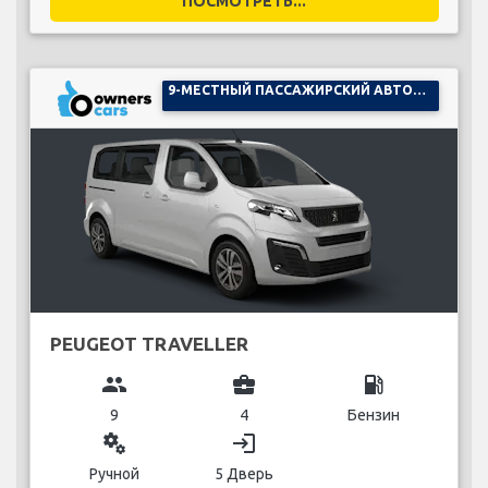
ПОСМОТРЕТЬ...
9-МЕСТНЫЙ ПАССАЖИРСКИЙ АВТОМОБИЛЬ
PEUGEOT TRAVELLER
group
business_center
local_gas_station
9
4
Бензин
miscellaneous_services
login
Ручной
5 Дверь