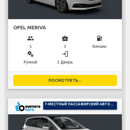
OPEL MERIVA
group
business_center
local_gas_station
5
3
Бензин
miscellaneous_services
login
Ручной
3 Дверь
ПОСМОТРЕТЬ...
7-МЕСТНЫЙ ПАССАЖИРСКИЙ АВТОМОБИЛЬ