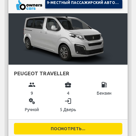
9-МЕСТНЫЙ ПАССАЖИРСКИЙ АВТОМОБИЛЬ
PEUGEOT TRAVELLER
group
business_center
local_gas_station
9
4
Бензин
miscellaneous_services
login
Ручной
5 Дверь
ПОСМОТРЕТЬ...