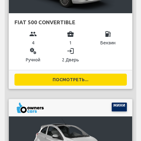
FIAT 500 CONVERTIBLE
group
business_center
local_gas_station
4
1
Бензин
miscellaneous_services
login
Ручной
2 Дверь
ПОСМОТРЕТЬ...
МИНИ