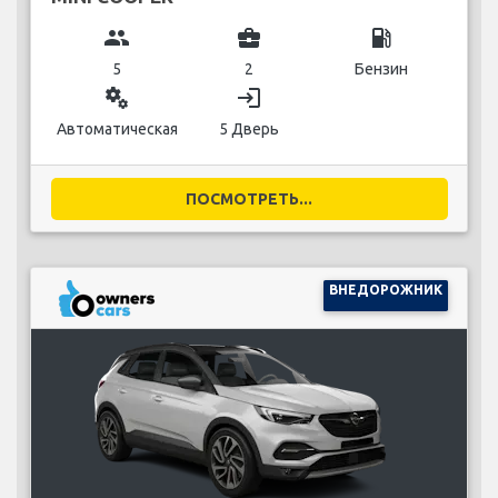
group
business_center
local_gas_station
5
2
Бензин
miscellaneous_services
login
Автоматическая
5 Дверь
ПОСМОТРЕТЬ...
ВНЕДОРОЖНИК