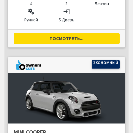
4
2
Бензин
miscellaneous_services
login
Ручной
5 Дверь
ПОСМОТРЕТЬ...
ЭКОНОМНЫЙ
MINI COOPER