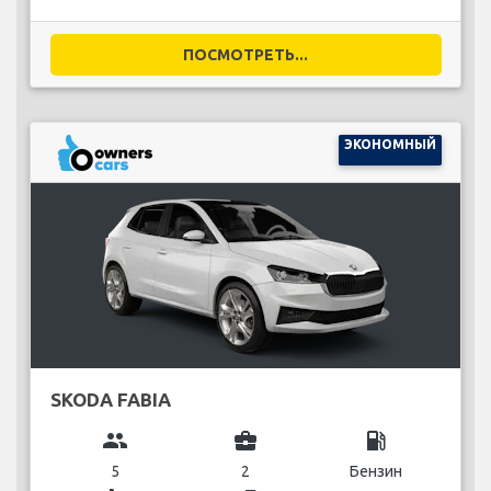
ПОСМОТРЕТЬ...
ЭКОНОМНЫЙ
SKODA FABIA
group
business_center
local_gas_station
5
2
Бензин