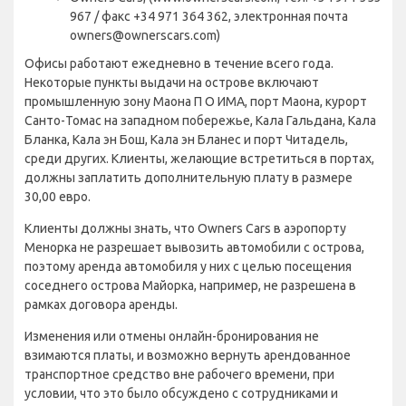
967 / факс +34 971 364 362, электронная почта
owners@ownerscars.com)
Офисы работают ежедневно в течение всего года.
Некоторые пункты выдачи на острове включают
промышленную зону Маона П О ИМА, порт Маона, курорт
Санто-Томас на западном побережье, Кала Гальдана, Кала
Бланка, Кала эн Бош, Кала эн Бланес и порт Читадель,
среди других. Клиенты, желающие встретиться в портах,
должны заплатить дополнительную плату в размере
30,00 евро.
Клиенты должны знать, что Owners Cars в аэропорту
Менорка не разрешает вывозить автомобили с острова,
поэтому аренда автомобиля у них с целью посещения
соседнего острова Майорка, например, не разрешена в
рамках договора аренды.
Изменения или отмены онлайн-бронирования не
взимаются платы, и возможно вернуть арендованное
транспортное средство вне рабочего времени, при
условии, что это было обсуждено с сотрудниками и