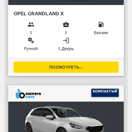
OPEL GRANDLAND X
group
business_center
local_gas_station
5
3
Бензин
miscellaneous_services
login
Ручной
5 Дверь
ПОСМОТРЕТЬ...
КОМПАКТЫЙ