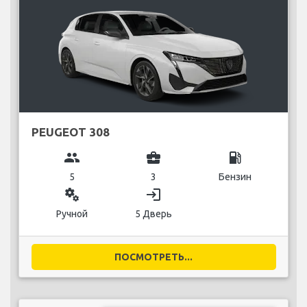
PEUGEOT 308
group
business_center
local_gas_station
5
3
Бензин
miscellaneous_services
login
Ручной
5 Дверь
ПОСМОТРЕТЬ...