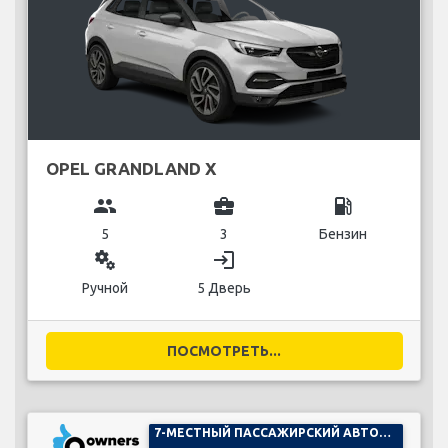
OPEL GRANDLAND X
group
business_center
local_gas_station
5
3
Бензин
miscellaneous_services
login
Ручной
5 Дверь
ПОСМОТРЕТЬ...
7-МЕСТНЫЙ ПАССАЖИРСКИЙ АВТОМОБИЛЬ