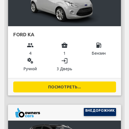
FORD KA
group
business_center
local_gas_station
4
1
Бензин
miscellaneous_services
login
Ручной
3 Дверь
ПОСМОТРЕТЬ...
ВНЕДОРОЖНИК