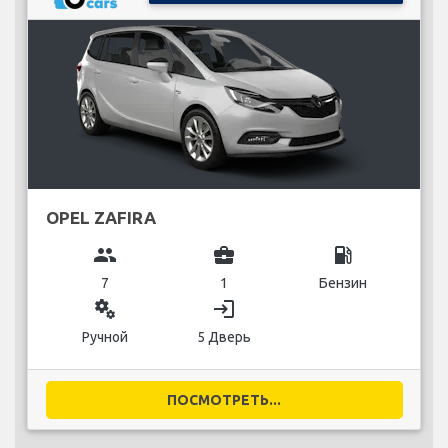
OPEL ZAFIRA
group
business_center
local_gas_station
7
1
Бензин
miscellaneous_services
login
Ручной
5 Дверь
ПОСМОТРЕТЬ...