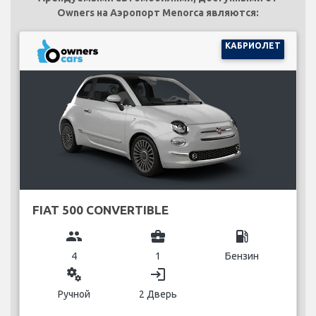
Owners на Аэропорт Menorca являются:
КАБРИОЛЕТ
FIAT 500 CONVERTIBLE
group
business_center
local_gas_station
4
1
Бензин
miscellaneous_services
login
Ручной
2 Дверь