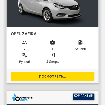
OPEL ZAFIRA
group
business_center
local_gas_station
7
1
Бензин
miscellaneous_services
login
Ручной
5 Дверь
ПОСМОТРЕТЬ...
КОМПАКТЫЙ