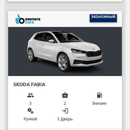
ЭКОНОМНЫЙ
SKODA FABIA
group
business_center
local_gas_station
5
2
Бензин
miscellaneous_services
login
Ручной
5 Дверь