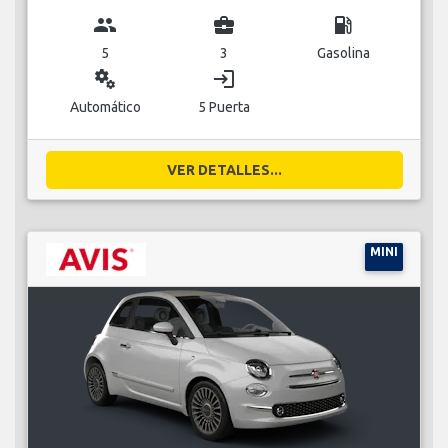
group
business_center
local_gas_station
5
3
Gasolina
miscellaneous_services
login
Automático
5 Puerta
VER DETALLES...
MINI