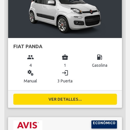
FIAT PANDA
group
business_center
local_gas_station
4
1
Gasolina
miscellaneous_services
login
Manual
3 Puerta
VER DETALLES...
ECONÓMICO