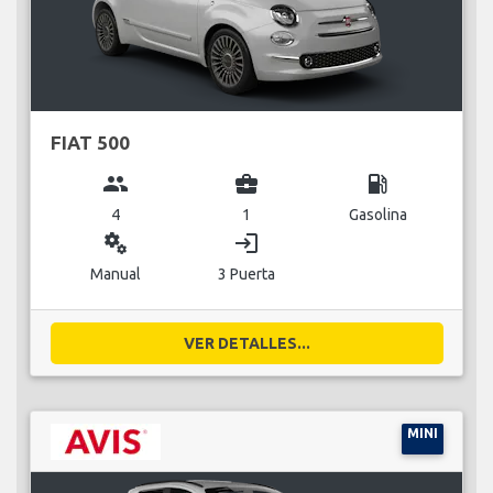
FIAT 500
group
business_center
local_gas_station
4
1
Gasolina
miscellaneous_services
login
Manual
3 Puerta
VER DETALLES...
MINI