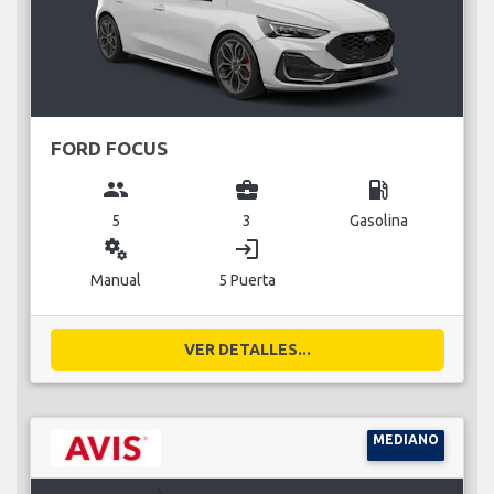
FORD FOCUS
group
business_center
local_gas_station
5
3
Gasolina
miscellaneous_services
login
Manual
5 Puerta
VER DETALLES...
MEDIANO