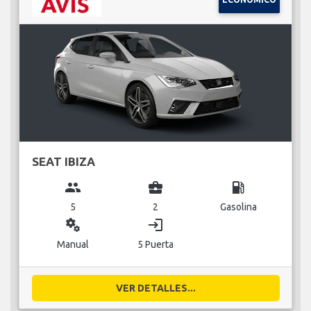
SEAT IBIZA
group
business_center
local_gas_station
5
2
Gasolina
miscellaneous_services
login
Manual
5 Puerta
VER DETALLES...