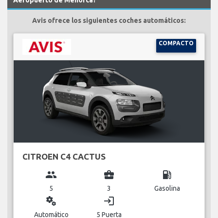
Avis ofrece los siguientes coches automáticos:
COMPACTO
CITROEN C4 CACTUS
group
business_center
local_gas_station
5
3
Gasolina
miscellaneous_services
login
Automático
5 Puerta