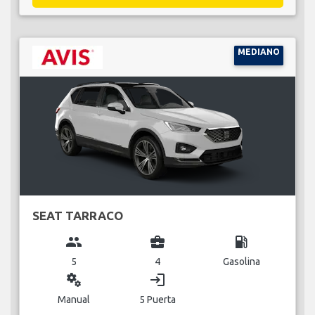
MEDIANO
SEAT TARRACO
group
business_center
local_gas_station
5
4
Gasolina
miscellaneous_services
login
Manual
5 Puerta