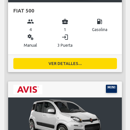
FIAT 500
group
business_center
local_gas_station
4
1
Gasolina
miscellaneous_services
login
Manual
3 Puerta
VER DETALLES...
MINI