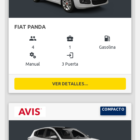
FIAT PANDA
group
business_center
local_gas_station
4
1
Gasolina
miscellaneous_services
login
Manual
3 Puerta
VER DETALLES...
COMPACTO