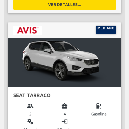
VER DETALLES...
MEDIANO
SEAT TARRACO
group
business_center
local_gas_station
5
4
Gasolina
miscellaneous_services
login