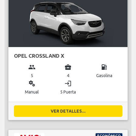
OPEL CROSSLAND X
group
business_center
local_gas_station
5
4
Gasolina
miscellaneous_services
login
Manual
5 Puerta
VER DETALLES...
ECONÓMICO