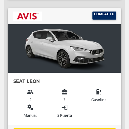
COMPACTO
SEAT LEON
group
business_center
local_gas_station
5
3
Gasolina
miscellaneous_services
login
Manual
5 Puerta