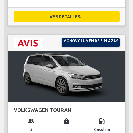
VER DETALLES...
MONOVOLUMEN DE 5 PLAZAS
VOLKSWAGEN TOURAN
group
business_center
local_gas_station
5
4
Gasolina