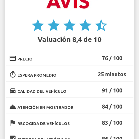
star
star
star
star
star_half
Valuación 8,4 de 10
credit_card
76 / 100
PRECIO
timer
25 minutos
ESPERA PROMEDIO
directions_car
91 / 100
CALIDAD DEL VEHÍCULO
room_service
84 / 100
ATENCIÓN EN MOSTRADOR
flag
83 / 100
RECOGIDA DE VEHÍCULOS
beenhere
86 / 100