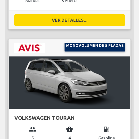
Manual
5 Puerta
VER DETALLES...
MONOVOLUMEN DE 5 PLAZAS
VOLKSWAGEN TOURAN
group
business_center
local_gas_station
5
4
Gasolina