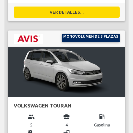
VER DETALLES...
MONOVOLUMEN DE 5 PLAZAS
VOLKSWAGEN TOURAN
group
business_center
local_gas_station
5
4
Gasolina
miscellaneous_services
login