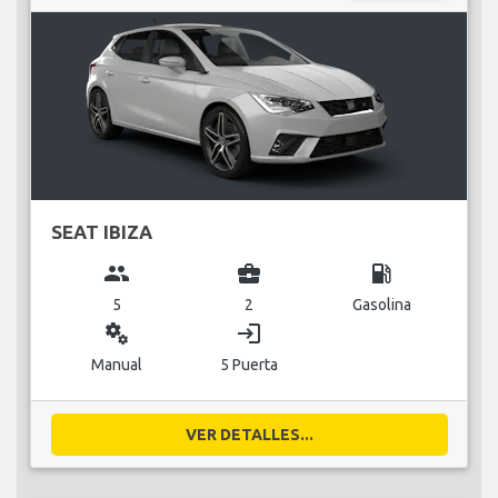
SEAT IBIZA
group
business_center
local_gas_station
5
2
Gasolina
miscellaneous_services
login
Manual
5 Puerta
VER DETALLES...