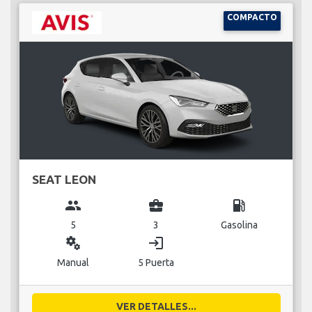
COMPACTO
SEAT LEON
group
business_center
local_gas_station
5
3
Gasolina
miscellaneous_services
login
Manual
5 Puerta
VER DETALLES...