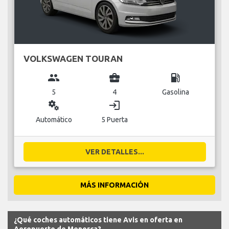
VOLKSWAGEN TOURAN
group
business_center
local_gas_station
5
4
Gasolina
miscellaneous_services
login
Automático
5 Puerta
VER DETALLES...
MÁS INFORMACIÓN
¿Qué coches automáticos tiene Avis en oferta en
Aeropuerto de Menorca?