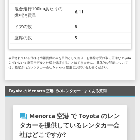
混合走行100kmあたりの
6.1 l
燃料消費量
ドアの数
5
座席の数
5
表示されている仕様は情報提供のみを目的としており、お客様が受け取る正確な Toyota
C-HR Hybrid 車両モデルと仕様を保証することはできません。 具体的な詳細について
は、指定されたレンタカー会社 Menorca 空港 にお問い合わせください。
Toyota の Menorca 空港 でのレンタカー - よくある質問
question_answer
Menorca 空港 で Toyota のレン
タカーを提供しているレンタカー会
社はどこですか?