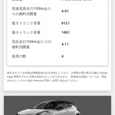
高速道路走行100kmあた
4.9 l
りの燃料消費量
最大トランク容量
812 l
最小トランク容量
168 l
混合走行100kmあたりの
4.1 l
燃料消費量
座席の数
4
表示されている仕様は情報提供のみを目的としており、お客様が受け取る正確な Toyota
Aygo 車両モデルと仕様を保証することはできません。 具体的な詳細については、指定
されたレンタカー会社 Menorca 空港 にお問い合わせください。