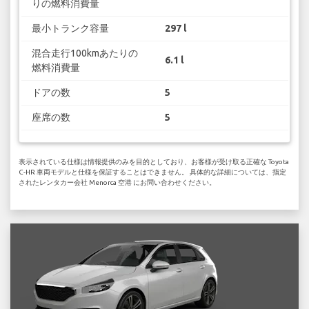
りの燃料消費量
最小トランク容量
297 l
混合走行100kmあたりの
6.1 l
燃料消費量
ドアの数
5
座席の数
5
表示されている仕様は情報提供のみを目的としており、お客様が受け取る正確な Toyota
C-HR 車両モデルと仕様を保証することはできません。 具体的な詳細については、指定
されたレンタカー会社 Menorca 空港 にお問い合わせください。