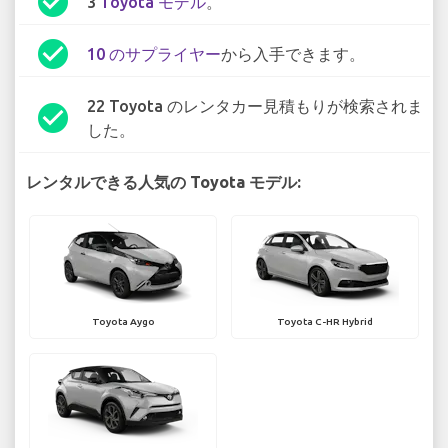
check_circle
3
Toyota モデル
。
check_circle
10 のサプライヤー
から入手できます。
22 Toyota のレンタカー見積もりが検索されま
check_circle
した。
レンタルできる人気の Toyota モデル:
Toyota Aygo
Toyota C-HR Hybrid