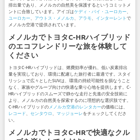
排出量であり、メノルカの自然美を保護するというコミットメ
ントに合致しています。アイゴは
ケディ・バイ・ユーロカー
、
ユーロカー
、
アウトス・メノルカ
、
アラモ
、
インターレント
で
メノルカ空港で提供されています。
メノルカでトヨタC-HRハイブリッド
のエコフレンドリーな旅を体験して
ください
トヨタC-HRハイブリッドは、燃費効率が優れ、低い炭素排出
量を実現しており、環境に配慮した旅行者に最適です。スタイ
リッシュで広々としたSUVは、環境の持続可能性を損なうこと
なく、家族やグループ向けの快適な乗り心地を提供します。C-
HRハイブリッドのスムーズで静かな走行と先進の安全技術に
より、メノルカの自然美を探索するのに理想的な選択肢です。
C-HRハイブリッドの
メノルカ空港のレンタカー
の価格には、
レコード
、
センタウロ
、
マッジョーレ
をチェックしてくださ
い。
メノルカでトヨタC-HRで快適なクル