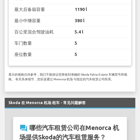
最大后备箱容量
1190 l
最小中继容量
380 l
百公里混合驾驶油耗
5.4 l
车门数量
5
座位数量
5
显示的规格仅供参考，我们不能保证您将收到准确的 Skoda Fabia Estate 车辆型号和规
格。 有关具体细节，您应该通过 Menorca 机场 与指定的汽车租赁公司联系。
Skoda 在 Menorca 机场 租车 - 常见问题解答
question_answer
哪些汽车租赁公司在Menorca 机
场提供Skoda的汽车租赁服务？